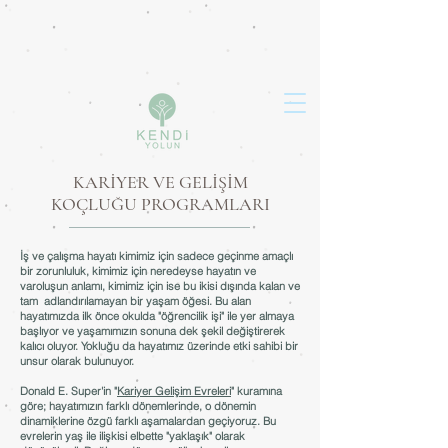
KARİYER VE GELİŞİM
KOÇLUĞU PROGRAMLARI
İş ve çalışma hayatı kimimiz için sadece geçinme amaçlı
bir zorunluluk, kimimiz için neredeyse hayatın ve
varoluşun anlamı, kimimiz için ise bu ikisi dışında kalan ve
tam adlandırılamayan bir yaşam öğesi. Bu alan
hayatımızda ilk önce okulda "öğrencilik işi" ile yer almaya
başlıyor ve yaşamımızın sonuna dek şekil değiştirerek
kalıcı oluyor. Yokluğu da hayatımız üzerinde etki sahibi bir
unsur olarak bulunuyor.
Donald E. Super'in "
Kariyer Gelişim Evreleri
" kuramına
göre; hayatımızın farklı dönemlerinde, o dönemin
dinamiklerine özgü farklı aşamalardan geçiyoruz. Bu
evrelerin yaş ile ilişkisi elbette "yaklaşık" olarak