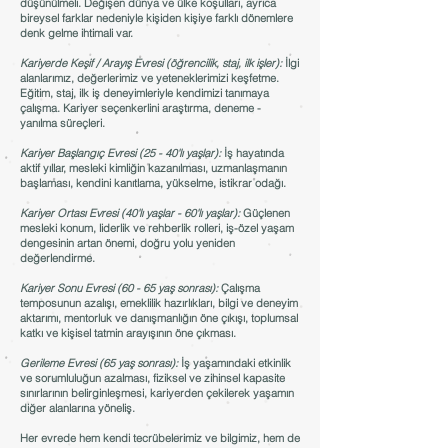
düşünülmeli. Değişen dünya ve ülke koşulları, ayrıca
bireysel farklar nedeniyle kişiden kişiye farklı dönemlere
denk gelme ihtimali var.
Kariyerde Keşif / Arayış Evresi (öğrencilik, staj, ilk işler):
İlgi
alanlarımız, değerlerimiz ve yeteneklerimizi keşfetme.
Eğitim, staj, ilk iş deneyimleriyle kendimizi tanımaya
çalışma. Kariyer seçenkerlini araştırma, deneme -
yanılma süreçleri.
Kariyer Başlangıç Evresi (25 - 40'lı yaşlar):
İ
ş hayatında
aktif yıllar, mesleki kimliğin kazanılması, uzmanlaşmanın
başlaması, kendini kanıtlama, yükselme, istikrar odağı.
Kariyer Ortası Evresi (40'lı yaşlar - 60'lı yaşlar):
Güçlenen
mesleki konum, liderlik ve rehberlik rolleri, iş-özel yaşam
dengesinin artan önemi, doğru yolu yeniden
değerlendirme.
Kariyer Sonu Evresi (60 - 65 yaş sonrası):
Çalışma
temposunun azalışı, emeklilik hazırlıkları, bilgi ve deneyim
aktarımı, mentorluk ve danışmanlığın öne çıkışı, toplumsal
katkı ve kişisel tatmin arayışının öne çıkması.
Gerileme Evresi (65 yaş sonrası):
İş yaşamındaki etkinlik
ve sorumluluğun azalması, fiziksel ve zihinsel kapasite
sınırlarının belirginleşmesi, kariyerden çekilerek yaşamın
diğer alanlarına yöneliş.
Her evrede hem kendi tecrübelerimiz ve bilgimiz, hem de