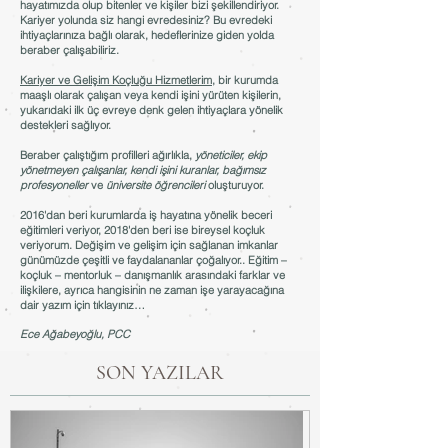
hayatımızda olup bitenler ve kişiler bizi şekillendiriyor.
Kariyer yolunda siz hangi evredesiniz? Bu evredeki
ihtiyaçlarınıza bağlı olarak, hedeflerinize giden yolda
beraber çalışabiliriz.
Kariyer ve Gelişim Koçluğu Hizmetlerim
, bir kurumda
maaşlı olarak çalışan veya kendi işini yürüten kişilerin,
yukarıdaki ilk üç evreye denk gelen ihtiyaçlara yönelik
destekleri sağlıyor.
Beraber çalıştığım profilleri ağırlıkla,
yöneticiler,
ekip
yönetmeyen çalışanlar,
kendi işini kuranlar,
bağımsız
profesyoneller
ve
üniversite öğrencileri
oluşturuyor.
2016'dan beri kurumlarda iş hayatına yönelik beceri
eğitimleri veriyor, 2018'den beri ise bireysel koçluk
veriyorum. D
eğişim ve gelişim için sağlanan imkanlar
günümüzde çeşitli ve faydalananlar çoğalıyor.. Eğitim –
koçluk – mentorluk – danışmanlık arasındaki farklar ve
ilişkilere, ayrıca hangisinin ne zaman işe yarayacağına
dair yazım için
tıklayınız
…
Ece Ağabeyoğlu, PCC
SON YAZILAR