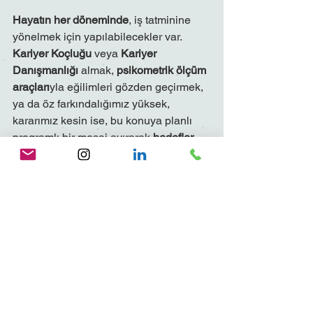
Hayatın her döneminde
, iş tatminine 
yönelmek için yapılabilecekler var. 
Kariyer Koçluğu
 veya 
Kariyer 
Danışmanlığı
 almak, 
psikometrik ölçüm 
araçları
yla eğilimleri gözden geçirmek, 
ya da öz farkındalığımız yüksek, 
kararımız kesin ise, bu konuya planlı 
programlı bir mesai ayırarak 
hedefler 
belirlemek
 ve 
kendi yolumuzu çizerek 
bu yolda yürümek,
 hayatımızı çok daha 
tatminkar ve anlamlı kılacaktır.
Rus Edebiyatının büyük ismi 
Maksim Gorki’nin dediği gibi: 
“Çalışmak bir keyifken, hayat 
zevktir; çalışmak görevken, 
hayat köleliktir.”