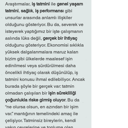
Araştırmalar, 
iş tatmini
 ile 
genel yaşam 
tatmini
, 
sağlık
, 
iş performansı
 gibi 
unsurlar arasında anlamlı ilişkiler 
olduğunu gösteriyor. Bu da, severek ve 
isteyerek yaptığımız bir işte çalışmanın 
aslında lüks değil, 
gerçek bir ihtiyaç
olduğunu gösteriyor. Ekonomisi sıklıkla 
yüksek dalgalanmalara maruz kalan 
bizim gibi ülkelerde maalesef işin 
edinilmesi veya sürdürülmesi daha 
öncelikli ihtiyaç olarak düşünülüp, iş 
tatmini konusu ihmal edilebiliyor. Ancak 
burada şöyle bir gerçek var: tatmin 
olmadan çalışılan bir 
işin sürekliliği 
çoğunlukla riske girmiş oluyor
. Bu da 
“ne olursa olsun, en azından bir işim 
var.” mantığının temelindeki amaç ile 
çelişiyor. Tatminsiz bireylerin, kendi 
yakın çevrelerine ve topluma olan 