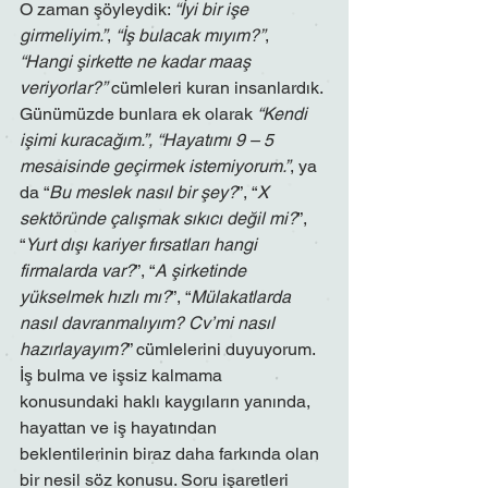
O zaman şöyleydik: 
“İyi bir işe 
girmeliyim.”
, 
“İş bulacak mıyım?”
, 
“Hangi şirkette ne kadar maaş 
veriyorlar?”
 cümleleri kuran insanlardık. 
Günümüzde bunlara ek olarak 
“Kendi 
işimi kuracağım.”, “Hayatımı 9 – 5 
mesaisinde geçirmek istemiyorum.”
, ya 
da “
Bu meslek nasıl bir şey?
”, “
X 
sektöründe çalışmak sıkıcı değil mi?
”, 
“
Yurt dışı kariyer fırsatları hangi 
firmalarda var?
”, “
A şirketinde 
yükselmek hızlı mı?
”, “
Mülakatlarda 
nasıl davranmalıyım? Cv’mi nasıl 
hazırlayayım?
” cümlelerini duyuyorum. 
İş bulma ve işsiz kalmama 
konusundaki haklı kaygıların yanında, 
hayattan ve iş hayatından 
beklentilerinin biraz daha farkında olan 
bir nesil söz konusu. Soru işaretleri 