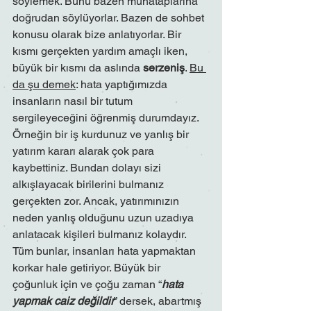
söylemek. Bunu bazen muhataplarına 
doğrudan söylüyorlar. Bazen de sohbet 
konusu olarak bize anlatıyorlar. Bir 
kısmı gerçekten yardım amaçlı iken, 
büyük bir kısmı da aslında 
serzeniş
. 
Bu 
da şu demek
: hata yaptığımızda 
insanların nasıl bir tutum 
sergileyeceğini öğrenmiş durumdayız. 
Örneğin bir iş kurdunuz ve yanlış bir 
yatırım kararı alarak çok para 
kaybettiniz. Bundan dolayı sizi 
alkışlayacak birilerini bulmanız 
gerçekten zor. Ancak, yatırımınızın 
neden yanlış olduğunu uzun uzadıya 
anlatacak kişileri bulmanız kolaydır. 
Tüm bunlar, insanları hata yapmaktan 
korkar hale getiriyor. Büyük bir 
çoğunluk için ve çoğu zaman “
hata 
yapmak caiz değildir
” dersek, abartmış 