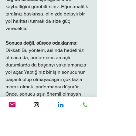
kaybettiğini görebilirsiniz. Eğer analitik 
tarafınız baskınsa, elinizde detaylı bir 
yol haritası tutmak da size güç 
verecektir.
Sonuca değil, sürece odaklanma:
Dikkat! Bu yöntem, aslında hedefiniz 
olmasa da, performans amaçlı 
durumlarda da başarıyı yakalamanıza 
yol açar. Yaptığınız bir işin sonucunun 
başarılı olup olmayacağını çok fazla 
merak etmek, performansı düşürür. 
Önce, sonucu aşırı önemli olmayan 
faaliyetlerden birini seçin. Sürecin 
içindeki küçük adımlara ve 
uygulamalara bütün dikkatinizi vererek 
onu izleyin. Örn., dikiş dikiyorsanız 
iğnenin iplikle birlikte kumaşa battığı ve 