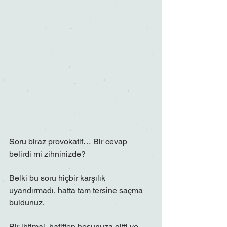
Soru biraz provokatif… Bir cevap 
belirdi mi z
ihninizde?
Belki bu soru hiçbir karşılık 
uyandırmadı, hatta tam tersine saçma 
buldunuz.
Bir ihtimal, hafiften hoşunuza gitti ve 