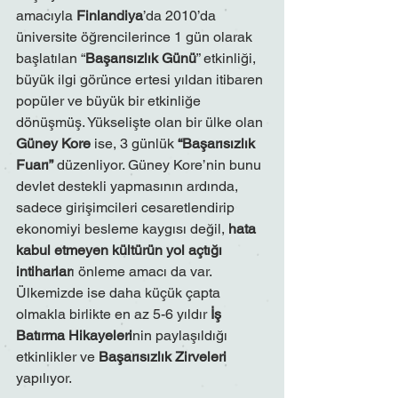
amacıyla 
Finlandiya
’da 2010’da 
üniversite öğrencilerince 1 gün olarak 
başlatılan “
Başarısızlık Günü
” etkinliği, 
büyük ilgi görünce ertesi yıldan itibaren 
popüler ve büyük bir etkinliğe 
dönüşmüş. Yükselişte olan bir ülke olan 
Güney Kore
 ise, 3 günlük 
“Başarısızlık 
Fuarı”
 düzenliyor. Güney Kore’nin bunu 
devlet destekli yapmasının ardında, 
sadece girişimcileri cesaretlendirip 
ekonomiyi besleme kaygısı değil, 
hata 
kabul etmeyen kültürün yol açtığı 
intiharlar
ı önleme amacı da var. 
Ülkemizde ise daha küçük çapta 
olmakla birlikte en az 5-6 yıldır 
İş 
Batırma Hikayeleri
nin paylaşıldığı 
etkinlikler ve 
Başarısızlık Zirveleri 
yapılıyor.