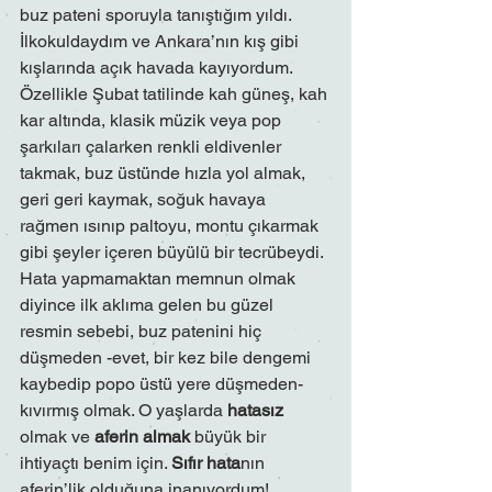
buz pateni sporuyla tanıştığım yıldı. 
İlkokuldaydım ve Ankara’nın kış gibi 
kışlarında açık havada kayıyordum. 
Özellikle Şubat tatilinde kah güneş, kah 
kar altında, klasik müzik veya pop 
şarkıları çalarken renkli eldivenler 
takmak, buz üstünde hızla yol almak, 
geri geri kaymak, soğuk havaya 
rağmen ısınıp paltoyu, montu çıkarmak 
gibi şeyler içeren büyülü bir tecrübeydi. 
Hata yapmamaktan memnun olmak 
diyince ilk aklıma gelen bu güzel 
resmin sebebi, buz patenini hiç 
düşmeden -evet, bir kez bile dengemi 
kaybedip popo üstü yere düşmeden- 
kıvırmış olmak. O yaşlarda 
hatasız
olmak ve 
aferin almak
 büyük bir 
ihtiyaçtı benim için. 
Sıfır hata
nın 
aferin’lik olduğuna inanıyordum! 